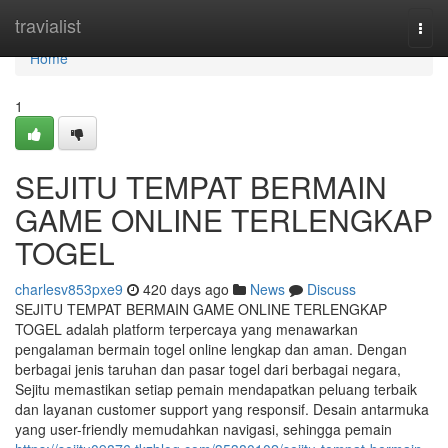
Home
travialist
Togg
navi
Home
1
SEJITU TEMPAT BERMAIN
GAME ONLINE TERLENGKAP
TOGEL
charlesv853pxe9
420 days ago
News
Discuss
SEJITU TEMPAT BERMAIN GAME ONLINE TERLENGKAP
TOGEL adalah platform terpercaya yang menawarkan
pengalaman bermain togel online lengkap dan aman. Dengan
berbagai jenis taruhan dan pasar togel dari berbagai negara,
Sejitu memastikan setiap pemain mendapatkan peluang terbaik
dan layanan customer support yang responsif. Desain antarmuka
yang user-friendly memudahkan navigasi, sehingga pemain