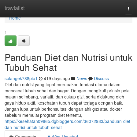
Home
travialist
Togg
navi
Home
1
Panduan Diet dan Nutrisi untuk
Tubuh Sehat
solangek788pib1
419 days ago
News
Discuss
Diet dan nutrisi yang tepat merupakan fondasi utama dalam
mencapai tubuh sehat dan bugar. Dengan mengikuti prinsip pola
makan seimbang, variatif, dan cukup gizi, serta didukung oleh
gaya hidup aktif, kesehatan tubuh dapat terjaga dengan baik.
Jangan lupa untuk berkonsultasi dengan ahli gizi atau dokter
sebelum memulai program diet tertentu,
https://kesehatan09865.dgbloggers.com/36072983/panduan-diet-
dan-nutrisi-untuk-tubuh-sehat
Comments
Who Upvoted