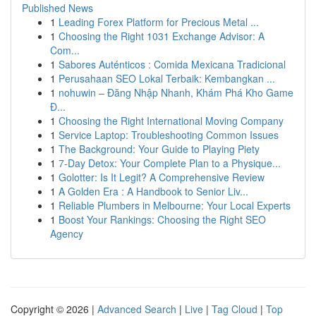
Published News
1
Leading Forex Platform for Precious Metal ...
1
Choosing the Right 1031 Exchange Advisor: A
Com...
1
Sabores Auténticos : Comida Mexicana Tradicional
1
Perusahaan SEO Lokal Terbaik: Kembangkan ...
1
nohuwin – Đăng Nhập Nhanh, Khám Phá Kho Game
Đ...
1
Choosing the Right International Moving Company
1
Service Laptop: Troubleshooting Common Issues
1
The Background: Your Guide to Playing Piety
1
7-Day Detox: Your Complete Plan to a Physique...
1
Golotter: Is It Legit? A Comprehensive Review
1
A Golden Era : A Handbook to Senior Liv...
1
Reliable Plumbers in Melbourne: Your Local Experts
1
Boost Your Rankings: Choosing the Right SEO
Agency
Copyright © 2026 |
Advanced Search
|
Live
|
Tag Cloud
|
Top