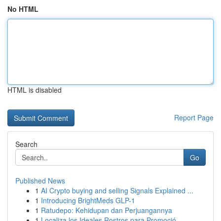
No HTML
HTML is disabled
Report Page
Search
Go
Published News
1
AI Crypto buying and selling Signals Explained ...
1
Introducing BrightMeds GLP-1
1
Ratudepo: Kehidupan dan Perjuangannya
1
Localiza los Ideales Rostros para Promoció...