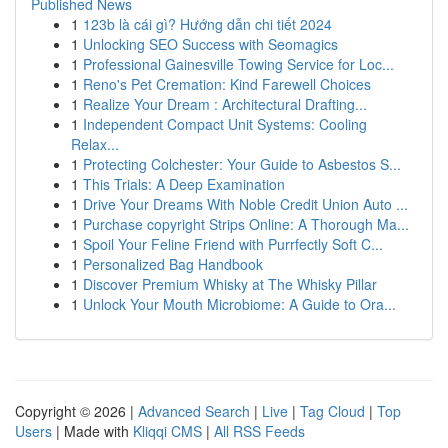
Published News
1
123b là cái gì? Hướng dẫn chi tiết 2024
1
Unlocking SEO Success with Seomagics
1
Professional Gainesville Towing Service for Loc...
1
Reno's Pet Cremation: Kind Farewell Choices
1
Realize Your Dream : Architectural Drafting...
1
Independent Compact Unit Systems: Cooling
Relax...
1
Protecting Colchester: Your Guide to Asbestos S...
1
This Trials: A Deep Examination
1
Drive Your Dreams With Noble Credit Union Auto ...
1
Purchase copyright Strips Online: A Thorough Ma...
1
Spoil Your Feline Friend with Purrfectly Soft C...
1
Personalized Bag Handbook
1
Discover Premium Whisky at The Whisky Pillar
1
Unlock Your Mouth Microbiome: A Guide to Ora...
Copyright © 2026 |
Advanced Search
|
Live
|
Tag Cloud
|
Top
Users
| Made with
Kliqqi CMS
|
All RSS Feeds