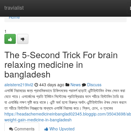
Home
travialist
Home
1
The 5-Second Trick For brain
relaxing medicine in
bangladesh
aleistere219ivi2
443 days ago
News
Discuss
এলার্জি নিরাময়ের জন্য প্রাথমিকভাবে চিকিৎসকের পরামর্শ ছাড়াই এন্টিহিস্টামিন ঔষধ সেবন করা
যেতে পারে। এলার্জেনের প্রতি ইমিউন সিস্টেমের প্রতিক্রিয়ার ফলে শরীরে হিস্টামিন তৈরি হয়
যা এলার্জির লক্ষণ সৃষ্টি করে থাকে। এন্টি অর্থ হলো বিরুদ্ধ অর্থাৎ এন্টিহিস্টামিন ঔষধ সেবন করলে
তা শরীরে হিস্টামিন নিয়ন্ত্রণের মাধ্যমে এলার্জি নিরাময় করে। স্কিন, চোখ, ও ত্বকের
https://headachemedicineinbanglad02345.bloggip.com/35043698/ab
weight-gain-medicine-in-bangladesh
Comments
Who Upvoted