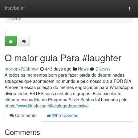
Home
travialist
Togg
navi
Home
1
O maior guia Para #laughter
mortonx726bmy4
443 days ago
News
Discuss
A todos os momentos bom para fazer piada do determinadas
situações que acontecem no mundo e pelo nosso dia a POR DIA.
Aproveite essas coleção do memes engraçados para WhatsApp e
divirta todos ESTES seus contatos e grupos. Esta excelente
câmera escondida do Programa Sílvio Santos foi baseada pelo
https://www.tiktok.com/@dialogodepressivo
Comments
Who Upvoted
Comments