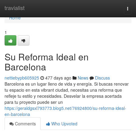
Home
travialist
Togg
navi
Home
1
Su Reforma Ideal en
Barcelona
nettiebypb605925
477 days ago
News
Discuss
Barcelona es un lugar lleno de vida y energía. Si buscas renovar
tu espacio en esta vibrant ciudad, necesitas una reforma que
refleje tu estilo y necesidades. Desvelar la empresa acertada
para tu proyecto puede ser un
https://geraldgsxl793773.blog5.net/76924800/su-reforma-ideal-
en-barcelona
Comments
Who Upvoted