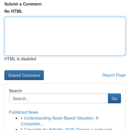
Submit a Comment
No HTML
HTML is disabled
Report Page
Search
Go
Published News
1
Understanding Asset-Based Valuation: A
Comprehe...
1
Cannabis for Arthritis: 2025 Therapy Landscape