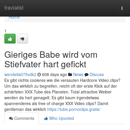
Home
travialist
Togg
navi
Home
1
Gieriges Babe wird vom
Stiefvater hart gefickt
wendella075vdk2
608 days ago
News
Discuss
Es gibt nichts cooleres wie die versauten Hardcore Video clips?
Um das wirklich zu begreifen, reicht oft der erste Klick auf der
schärfsten XXX Tube des Planeten. Total attractive Weiber
werden da hart genagelt. Es gibt kaum irgendetwas
spannenderes als free of charge XXX Video clips? Damit
gentleman das wirklich
https://tube.pornoclips.gratis/
Comments
Who Upvoted