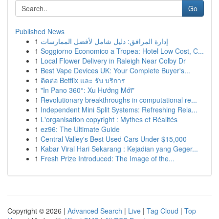
Go
Published News
1
إدارة المرافق: دليل شامل لأفضل الممارسات
1
Soggiorno Economico a Tropea: Hotel Low Cost, C...
1
Local Flower Delivery in Raleigh Near Colby Dr
1
Best Vape Devices UK: Your Complete Buyer's...
1
ติดต่อ Betflix และ รับ บริการ
1
"In Pano 360°: Xu Hướng Mới"
1
Revolutionary breakthroughs in computational re...
1
Independent Mini Split Systems: Refreshing Rela...
1
L'organisation copyright : Mythes et Réalités
1
ez96: The Ultimate Guide
1
Central Valley's Best Used Cars Under $15,000
1
Kabar Viral Hari Sekarang : Kejadian yang Geger...
1
Fresh Prize Introduced: The Image of the...
Copyright © 2026 |
Advanced Search
|
Live
|
Tag Cloud
|
Top