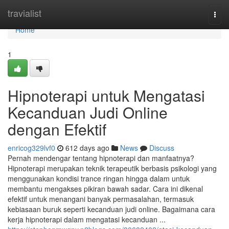
Home
travialist
Togg
navi
Home
1
Hipnoterapi untuk Mengatasi
Kecanduan Judi Online
dengan Efektif
enricog329lvf0
612 days ago
News
Discuss
Pernah mendengar tentang hipnoterapi dan manfaatnya?
Hipnoterapi merupakan teknik terapeutik berbasis psikologi yang
menggunakan kondisi trance ringan hingga dalam untuk
membantu mengakses pikiran bawah sadar. Cara ini dikenal
efektif untuk menangani banyak permasalahan, termasuk
kebiasaan buruk seperti kecanduan judi online. Bagaimana cara
kerja hipnoterapi dalam mengatasi kecanduan ...