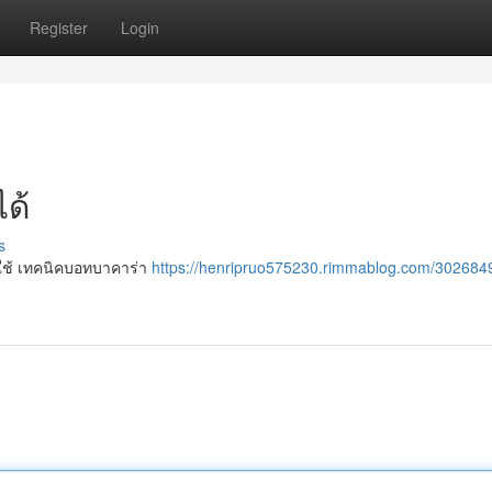
Register
Login
ได้
s
 ใช้ เทคนิคบอทบาคาร่า
https://henripruo575230.rimmablog.com/302684