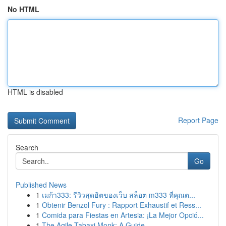
No HTML
HTML is disabled
Report Page
Search
Go
Published News
1
เมก้า333: รีวิวสุดฮิตของเว็บ สล็อต m333 ที่คุณต...
1
Obtenir Benzol Fury : Rapport Exhaustif et Ress...
1
Comida para Fiestas en Artesia: ¡La Mejor Opció...
1
The Agile Tabaxi Monk: A Guide