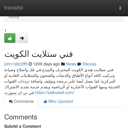
Home
travialist
Togg
navi
Home
1
فني ستلايت الكويت
john1q9z2ff5
1209 days ago
News
Discuss
فني ستلايت هندي الكويت المحترف والمبدع في فك واصلاح وصيانة
وتركيب كافة أنواع الأطباق والدشات والصحون والستلايتات العادية أو
المركزية كما يعمل أيضا على برمجة وتوليف واضافة ترددات القنوات
الحديثة ومنها القنوات الأخبارية أو الرياضية ويقدم خدمة تجديد الاشتراك
في بي ان سبورت
https://satkuwait.com/
Comments
Who Upvoted
Comments
Submit a Comment