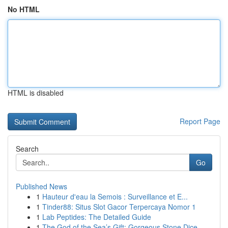
No HTML
HTML is disabled
Report Page
Search
Go
Published News
1
Hauteur d'eau la Semois : Surveillance et E...
1
Tinder88: Situs Slot Gacor Terpercaya Nomor 1
1
Lab Peptides: The Detailed Guide
1
The God of the Sea’s Gift: Gorgeous Stone Dice ...