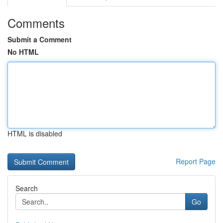
Comments
Submit a Comment
No HTML
HTML is disabled
Report Page
Search
Go