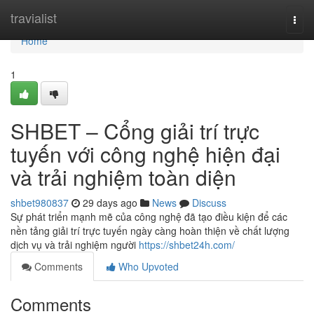
Home
travialist
Togg
navi
Home
1
SHBET – Cổng giải trí trực
tuyến với công nghệ hiện đại
và trải nghiệm toàn diện
shbet980837
29 days ago
News
Discuss
Sự phát triển mạnh mẽ của công nghệ đã tạo điều kiện để các
nền tảng giải trí trực tuyến ngày càng hoàn thiện về chất lượng
dịch vụ và trải nghiệm người
https://shbet24h.com/
Comments
Who Upvoted
Comments