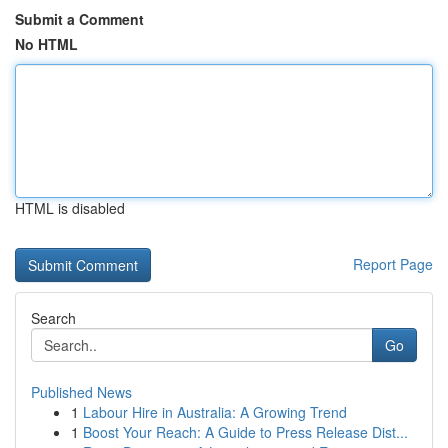
Submit a Comment
No HTML
HTML is disabled
Report Page
Search
Go
Published News
1
Labour Hire in Australia: A Growing Trend
1
Boost Your Reach: A Guide to Press Release Dist...