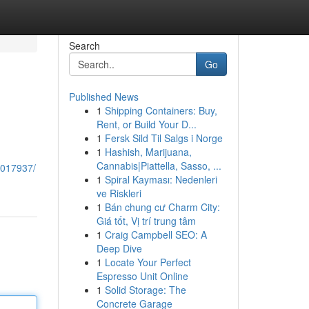
Search
Go
Published News
1
Shipping Containers: Buy,
Rent, or Build Your D...
1
Fersk Sild Til Salgs i Norge
1
Hashish, Marijuana,
Cannabis|Piattella, Sasso, ...
42017937/
1
Spiral Kayması: Nedenleri
ve Riskleri
1
Bán chung cư Charm City:
Giá tốt, Vị trí trung tâm
1
Craig Campbell SEO: A
Deep Dive
1
Locate Your Perfect
Espresso Unit Online
1
Solid Storage: The
Concrete Garage