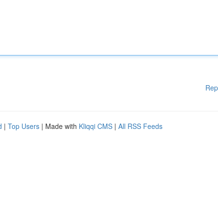
Rep
d
|
Top Users
| Made with
Kliqqi CMS
|
All RSS Feeds