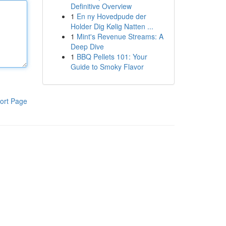
Definitive Overview
1
En ny Hovedpude der
Holder Dig Kølig Natten ...
1
Mint's Revenue Streams: A
Deep Dive
1
BBQ Pellets 101: Your
Guide to Smoky Flavor
ort Page