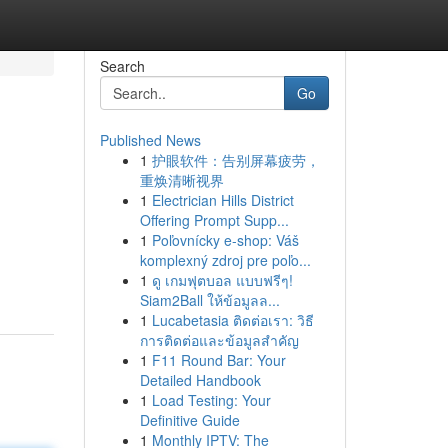
Search
Go
Published News
1
护眼软件：告别屏幕疲劳，
重焕清晰视界
1
Electrician Hills District
Offering Prompt Supp...
1
Poľovnícky e-shop: Váš
komplexný zdroj pre poľo...
1
ดู เกมฟุตบอล แบบฟรีๆ!
Siam2Ball ให้ข้อมูลล...
1
Lucabetasia ติดต่อเรา: วิธี
การติดต่อและข้อมูลสำคัญ
1
F11 Round Bar: Your
Detailed Handbook
1
Load Testing: Your
Definitive Guide
1
Monthly IPTV: The