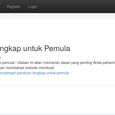
Register
Login
engkap untuk Pemula
s
k pemula ! Ulasan ini akan memandu dasar yang penting Anda pahami
i akan membahas metode membuat
yonyatogel-panduan-lengkap-untuk-pemula