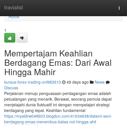
Home
travialist
Togg
navi
Home
1
Mempertajam Keahlian
Berdagang Emas: Dari Awal
Hingga Mahir
kursus-forex-trading-onl982610
49 days ago
News
Discuss
Perjalanan menuju penguasaan perdagangan emas adalah
petualangan yang menarik. Berawal, seorang pemula dapat
menjelajahi dunia fluktuatif ini dengan mempelajari strategi
berdagang yang tepat. Keahlian fundamental
https://myaldrw048603.blogdun.com/41634638/dalami-seni-
berdagang-emas-menembus-batas-nol-hingga-ahil