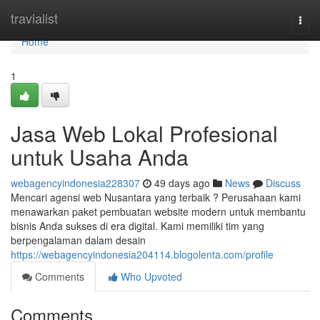
Home
travialist
Togg
navi
Home
1
Jasa Web Lokal Profesional
untuk Usaha Anda
webagencyindonesia228307
49 days ago
News
Discuss
Mencari agensi web Nusantara yang terbaik ? Perusahaan kami
menawarkan paket pembuatan website modern untuk membantu
bisnis Anda sukses di era digital. Kami memiliki tim yang
berpengalaman dalam desain
https://webagencyindonesia204114.blogolenta.com/profile
Comments
Who Upvoted
Comments