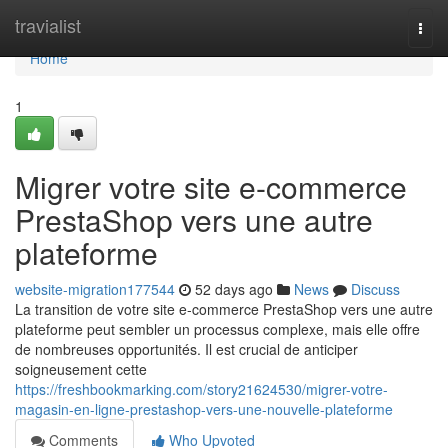
Home
travialist
Togg
navi
Home
1
Migrer votre site e-commerce
PrestaShop vers une autre
plateforme
website-migration177544
52 days ago
News
Discuss
La transition de votre site e-commerce PrestaShop vers une autre
plateforme peut sembler un processus complexe, mais elle offre
de nombreuses opportunités. Il est crucial de anticiper
soigneusement cette
https://freshbookmarking.com/story21624530/migrer-votre-
magasin-en-ligne-prestashop-vers-une-nouvelle-plateforme
Comments
Who Upvoted