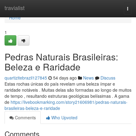
Home
travialist
Togg
navi
Home
1
Pedras Naturais Brasileiras:
Beleza e Raridade
quartizitebrazil127845
54 days ago
News
Discuss
Estas rochas únicas do país revelam uma beleza ímpar e
raridade notáveis . Muitas delas são formadas ao longo de muitos
de tempo , resultando estruturas geológicas belíssimas . A gama
de
https://livebookmarking.com/story21606981/pedras-naturais-
brasileiras-beleza-e-raridade
Comments
Who Upvoted
Comments