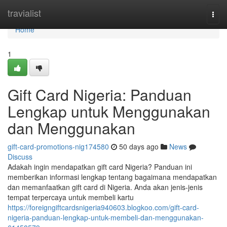
Home
travialist
Togg
navi
Home
1
Gift Card Nigeria: Panduan
Lengkap untuk Menggunakan
dan Menggunakan
gift-card-promotions-nig174580
50 days ago
News
Discuss
Adakah ingin mendapatkan gift card Nigeria? Panduan ini
memberikan informasi lengkap tentang bagaimana mendapatkan
dan memanfaatkan gift card di Nigeria. Anda akan jenis-jenis
tempat terpercaya untuk membeli kartu
https://foreigngiftcardsnigeria940603.blogkoo.com/gift-card-
nigeria-panduan-lengkap-untuk-membeli-dan-menggunakan-