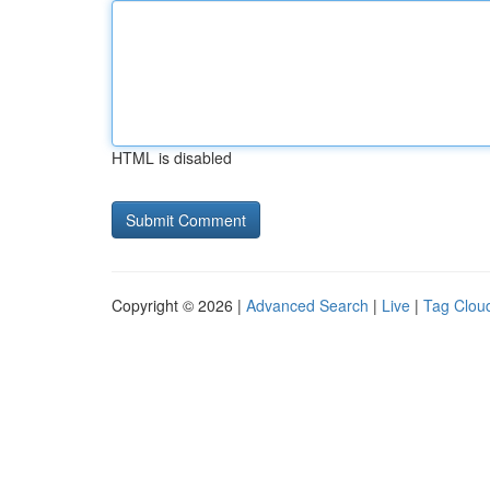
HTML is disabled
Copyright © 2026 |
Advanced Search
|
Live
|
Tag Clou