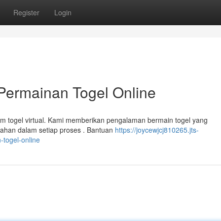
Register
Login
 Permainan Togel Online
gam togel virtual. Kami memberikan pengalaman bermain togel yang
han dalam setiap proses . Bantuan
https://joycewjcj810265.jts-
-togel-online