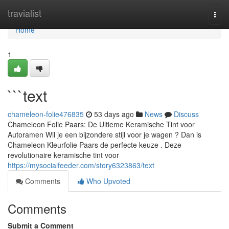
Home
travialist
Togg
navi
Home
1
```text
chameleon-folie476835
53 days ago
News
Discuss
Chameleon Folie Paars: De Ultieme Keramische Tint voor
Autoramen Wil je een bijzondere stijl voor je wagen ? Dan is
Chameleon Kleurfolie Paars de perfecte keuze . Deze
revolutionaire keramische tint voor
https://mysocialfeeder.com/story6323863/text
Comments
Who Upvoted
Comments
Submit a Comment