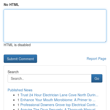
No HTML
HTML is disabled
Report Page
Search
Go
Published News
1
Trust 24 Hour Electrician Lane Cove North Durin...
1
Enhance Your Mouth Microbiome: A Primer to ...
1
Professional Downers Grove top Electrical Contr...
1
Acquire The Drug Securely: A Thorough Manual