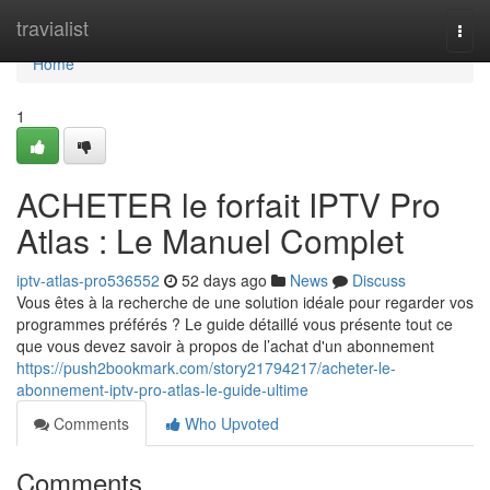
Home
travialist
Togg
navi
Home
1
ACHETER le forfait IPTV Pro
Atlas : Le Manuel Complet
iptv-atlas-pro536552
52 days ago
News
Discuss
Vous êtes à la recherche de une solution idéale pour regarder vos
programmes préférés ? Le guide détaillé vous présente tout ce
que vous devez savoir à propos de l’achat d'un abonnement
https://push2bookmark.com/story21794217/acheter-le-
abonnement-iptv-pro-atlas-le-guide-ultime
Comments
Who Upvoted
Comments