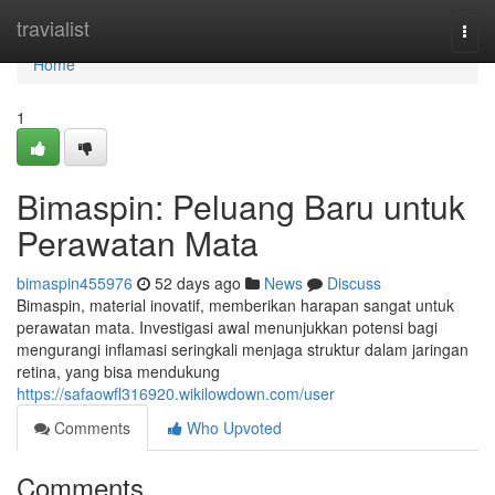
Home
travialist
Togg
navi
Home
1
Bimaspin: Peluang Baru untuk
Perawatan Mata
bimaspin455976
52 days ago
News
Discuss
Bimaspin, material inovatif, memberikan harapan sangat untuk
perawatan mata. Investigasi awal menunjukkan potensi bagi
mengurangi inflamasi seringkali menjaga struktur dalam jaringan
retina, yang bisa mendukung
https://safaowfl316920.wikilowdown.com/user
Comments
Who Upvoted
Comments