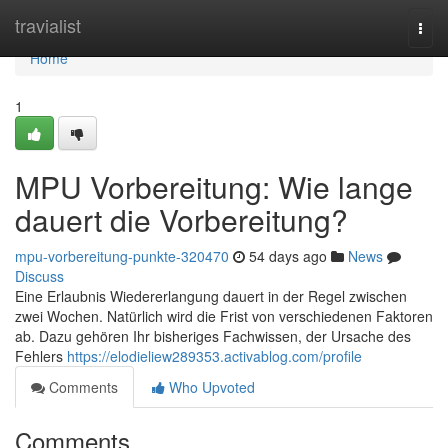
Home
travialist
Togg
navi
Home
1
MPU Vorbereitung: Wie lange
dauert die Vorbereitung?
mpu-vorbereitung-punkte-320470
54 days ago
News
Discuss
Eine Erlaubnis Wiedererlangung dauert in der Regel zwischen
zwei Wochen. Natürlich wird die Frist von verschiedenen Faktoren
ab. Dazu gehören Ihr bisheriges Fachwissen, der Ursache des
Fehlers
https://elodieliew289353.activablog.com/profile
Comments
Who Upvoted
Comments