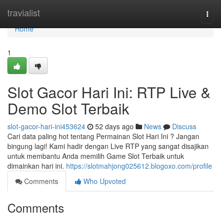
Home
travialist
Togg
navi
Home
1
Slot Gacor Hari Ini: RTP Live &
Demo Slot Terbaik
slot-gacor-hari-ini453624
52 days ago
News
Discuss
Cari data paling hot tentang Permainan Slot Hari Ini ? Jangan
bingung lagi! Kami hadir dengan Live RTP yang sangat disajikan
untuk membantu Anda memilih Game Slot Terbaik untuk
dimainkan hari ini.
https://slotmahjong025612.blogoxo.com/profile
Comments
Who Upvoted
Comments