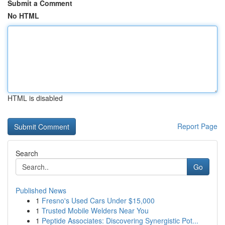
Submit a Comment
No HTML
HTML is disabled
Report Page
Search
Go
Published News
1
Fresno's Used Cars Under $15,000
1
Trusted Mobile Welders Near You
1
Peptide Associates: Discovering Synergistic Pot...