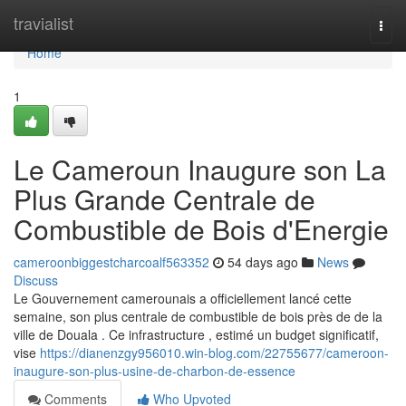
Home
travialist
Togg
navi
Home
1
Le Cameroun Inaugure son La
Plus Grande Centrale de
Combustible de Bois d'Energie
cameroonbiggestcharcoalf563352
54 days ago
News
Discuss
Le Gouvernement camerounais a officiellement lancé cette
semaine, son plus centrale de combustible de bois près de de la
ville de Douala . Ce infrastructure , estimé un budget significatif,
vise
https://dianenzgy956010.win-blog.com/22755677/cameroon-
inaugure-son-plus-usine-de-charbon-de-essence
Comments
Who Upvoted