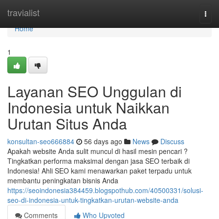
Home
travialist
Togg
navi
Home
1
Layanan SEO Unggulan di
Indonesia untuk Naikkan
Urutan Situs Anda
konsultan-seo666884
56 days ago
News
Discuss
Apakah website Anda sulit muncul di hasil mesin pencari ?
Tingkatkan performa maksimal dengan jasa SEO terbaik di
Indonesia! Ahli SEO kami menawarkan paket terpadu untuk
membantu peningkatan bisnis Anda
https://seoindonesia384459.blogspothub.com/40500331/solusi-
seo-di-indonesia-untuk-tingkatkan-urutan-website-anda
Comments
Who Upvoted