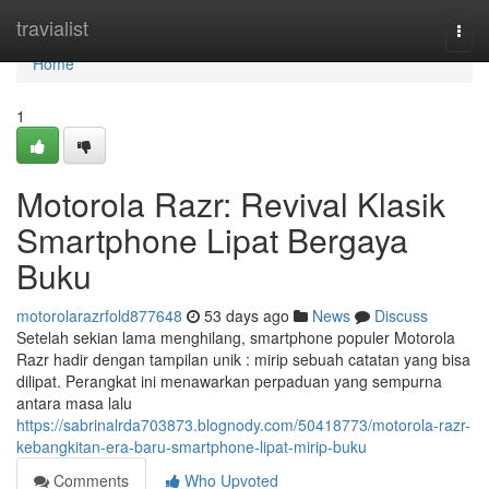
Home
travialist
Togg
navi
Home
1
Motorola Razr: Revival Klasik
Smartphone Lipat Bergaya
Buku
motorolarazrfold877648
53 days ago
News
Discuss
Setelah sekian lama menghilang, smartphone populer Motorola
Razr hadir dengan tampilan unik : mirip sebuah catatan yang bisa
dilipat. Perangkat ini menawarkan perpaduan yang sempurna
antara masa lalu
https://sabrinalrda703873.blognody.com/50418773/motorola-razr-
kebangkitan-era-baru-smartphone-lipat-mirip-buku
Comments
Who Upvoted