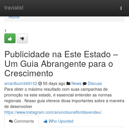
Home
travialist
Togg
navi
Home
1
Publicidade na Este Estado –
Um Guia Abrangente para o
Crescimento
arrantbum349152
55 days ago
News
Discuss
Para obter o máximo resultado com suas campanhas de
promoção na este estado, é essencial entender as normas
regionais . Nosso guia oferece dicas importantes sobre a maneira
de desenvolver
https://www.instagram.com/anunciounafloridavendeu/
Comments
Who Upvoted