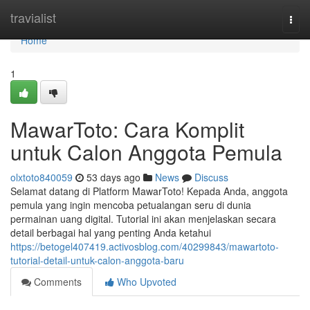
Home
travialist
Togg
navi
Home
1
MawarToto: Cara Komplit
untuk Calon Anggota Pemula
olxtoto840059
53 days ago
News
Discuss
Selamat datang di Platform MawarToto! Kepada Anda, anggota
pemula yang ingin mencoba petualangan seru di dunia
permainan uang digital. Tutorial ini akan menjelaskan secara
detail berbagai hal yang penting Anda ketahui
https://betogel407419.activosblog.com/40299843/mawartoto-
tutorial-detail-untuk-calon-anggota-baru
Comments
Who Upvoted