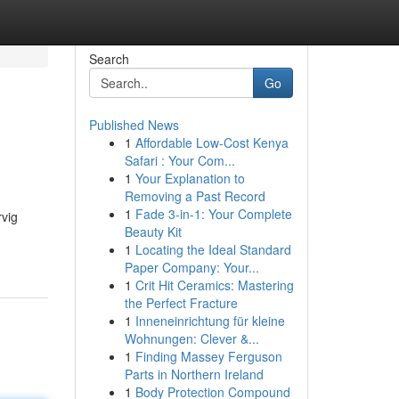
Search
Go
Published News
1
Affordable Low-Cost Kenya
Safari : Your Com...
1
Your Explanation to
Removing a Past Record
1
Fade 3-in-1: Your Complete
vig
Beauty Kit
1
Locating the Ideal Standard
Paper Company: Your...
1
Crit Hit Ceramics: Mastering
the Perfect Fracture
1
Inneneinrichtung für kleine
Wohnungen: Clever &...
1
Finding Massey Ferguson
Parts in Northern Ireland
1
Body Protection Compound