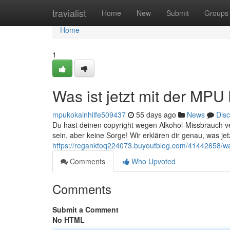
Home
travialist
Home
New
Submit
Groups
Home
1
Was ist jetzt mit der MPU
mpukokainhilfe509437
55 days ago
News
Dis
Du hast deinen copyright wegen Alkohol-Missbrauch v
sein, aber keine Sorge! Wir erklären dir genau, was je
https://reganktoq224073.buyoutblog.com/41442658/was
Comments
Who Upvoted
Comments
Submit a Comment
No HTML