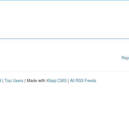
Rep
d
|
Top Users
| Made with
Kliqqi CMS
|
All RSS Feeds