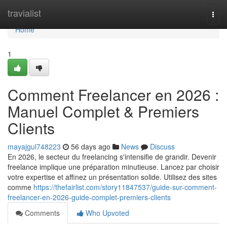
Home
travialist
Togg
navi
Home
1
Comment Freelancer en 2026 :
Manuel Complet & Premiers
Clients
mayajgul748223
56 days ago
News
Discuss
En 2026, le secteur du freelancing s'intensifie de grandir. Devenir
freelance implique une préparation minutieuse. Lancez par choisir
votre expertise et affinez un présentation solide. Utilisez des sites
comme
https://thefairlist.com/story11847537/guide-sur-comment-
freelancer-en-2026-guide-complet-premiers-clients
Comments
Who Upvoted