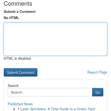
Comments
Submit a Comment
No HTML
HTML is disabled
Report Page
Search
Go
Published News
1
Lawn Sprinklers: A Total Guide to a Green Yard