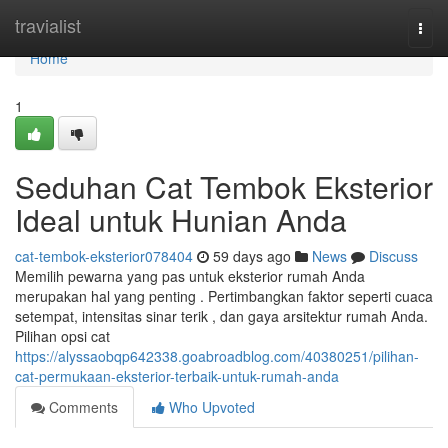
Home
travialist
Togg
navi
Home
1
Seduhan Cat Tembok Eksterior
Ideal untuk Hunian Anda
cat-tembok-eksterior078404
59 days ago
News
Discuss
Memilih pewarna yang pas untuk eksterior rumah Anda
merupakan hal yang penting . Pertimbangkan faktor seperti cuaca
setempat, intensitas sinar terik , dan gaya arsitektur rumah Anda.
Pilihan opsi cat
https://alyssaobqp642338.goabroadblog.com/40380251/pilihan-
cat-permukaan-eksterior-terbaik-untuk-rumah-anda
Comments
Who Upvoted