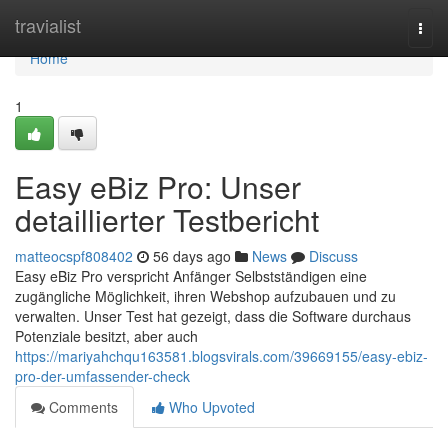
Home
travialist
Togg
navi
Home
1
Easy eBiz Pro: Unser
detaillierter Testbericht
matteocspf808402
56 days ago
News
Discuss
Easy eBiz Pro verspricht Anfänger Selbstständigen eine
zugängliche Möglichkeit, ihren Webshop aufzubauen und zu
verwalten. Unser Test hat gezeigt, dass die Software durchaus
Potenziale besitzt, aber auch
https://mariyahchqu163581.blogsvirals.com/39669155/easy-ebiz-
pro-der-umfassender-check
Comments
Who Upvoted