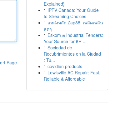
Explained}
1
IPTV Canada: Your Guide
to Streaming Choices
1
แหล่งหลัก Zap88: เพลิดเพลิน
สุดๆ
1
Eskom & Industrial Tenders:
Your Source for 6R ...
1
Sociedad de
Recubrimientos en la Ciudad
: Tu...
ort Page
1
covidien products
1
Lewisville AC Repair: Fast,
Reliable & Affordable