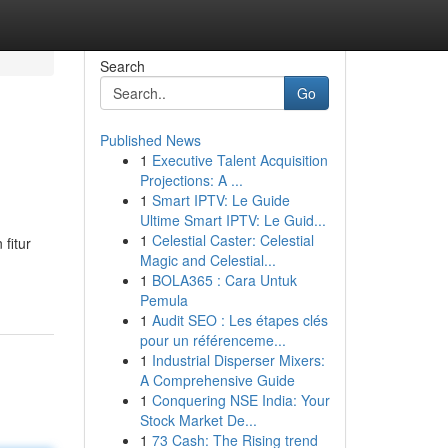
Search
Go
Published News
1
Executive Talent Acquisition
Projections: A ...
1
Smart IPTV: Le Guide
Ultime Smart IPTV: Le Guid...
1
Celestial Caster: Celestial
fitur
Magic and Celestial...
1
BOLA365 : Cara Untuk
Pemula
1
Audit SEO : Les étapes clés
pour un référenceme...
1
Industrial Disperser Mixers:
A Comprehensive Guide
1
Conquering NSE India: Your
Stock Market De...
1
73 Cash: The Rising trend