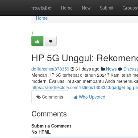
Home
travialist
Home
New
Submit
Groups
Home
1
HP 5G Unggul: Rekomend
delilahxmxa878359
61 days ago
News
Discus
Mencari HP 5G terhebat di tahun 2024? Kami telah me
modern. Evaluasi ini akan membantu Anda menemuka
https://slimdirectory.com/listings1308343/gadget-5g-
Comments
Who Upvoted
Comments
Submit a Comment
No HTML