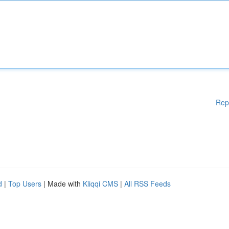
Rep
d
|
Top Users
| Made with
Kliqqi CMS
|
All RSS Feeds