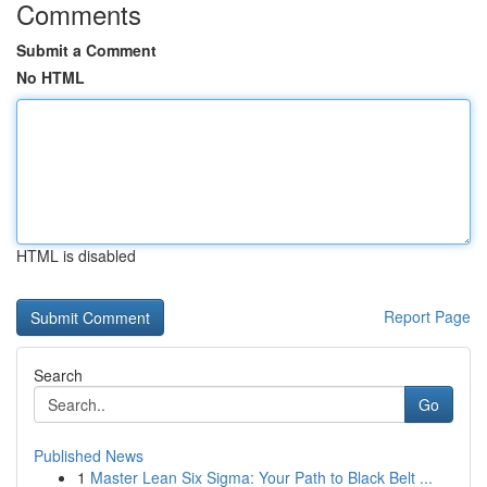
Comments
Submit a Comment
No HTML
HTML is disabled
Report Page
Search
Go
Published News
1
Master Lean Six Sigma: Your Path to Black Belt ...