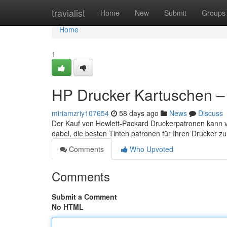
Home
travialist
Home
New
Submit
Groups
Home
1
HP Drucker Kartuschen – D
miriamzriy107654
58 days ago
News
Discuss
Der Kauf von Hewlett-Packard Druckerpatronen kann ve
dabei, die besten Tinten patronen für Ihren Drucker z
Comments
Who Upvoted
Comments
Submit a Comment
No HTML