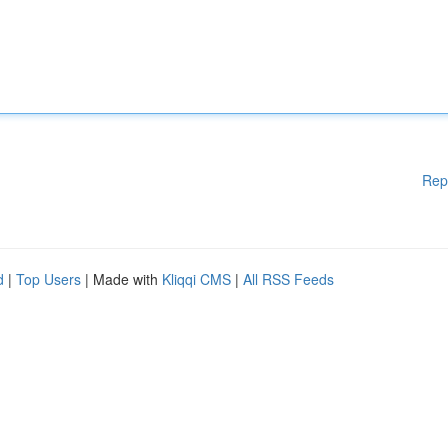
Rep
d
|
Top Users
| Made with
Kliqqi CMS
|
All RSS Feeds