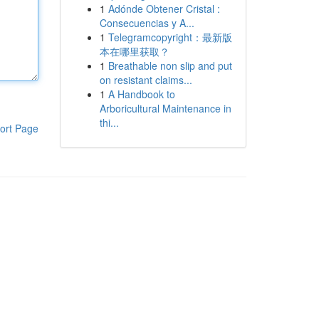
1
Adónde Obtener Cristal :
Consecuencias y A...
1
Telegramcopyright：最新版
本在哪里获取？
1
Breathable non slip and put
on resistant claims...
1
A Handbook to
Arboricultural Maintenance in
thi...
ort Page