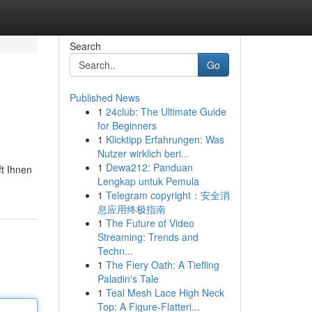
Search
Go
Published News
1
24club: The Ultimate Guide
for Beginners
1
Klicktipp Erfahrungen: Was
Nutzer wirklich beri...
1
Dewa212: Panduan
ft Ihnen
Lengkap untuk Pemula
1
Telegram copyright：安全消
息应用终极指南
1
The Future of Video
Streaming: Trends and
Techn...
1
The Fiery Oath: A Tiefling
Paladin's Tale
1
Teal Mesh Lace High Neck
Top: A Figure-Flatteri...