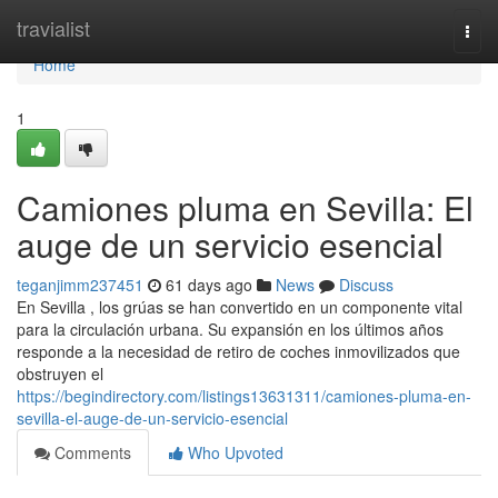
Home
travialist
Togg
navi
Home
1
Camiones pluma en Sevilla: El
auge de un servicio esencial
teganjimm237451
61 days ago
News
Discuss
En Sevilla , los grúas se han convertido en un componente vital
para la circulación urbana. Su expansión en los últimos años
responde a la necesidad de retiro de coches inmovilizados que
obstruyen el
https://begindirectory.com/listings13631311/camiones-pluma-en-
sevilla-el-auge-de-un-servicio-esencial
Comments
Who Upvoted