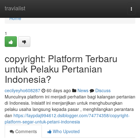
Home
travialist
Togg
navi
Home
1
copyright: Platform Terbaru
untuk Pelaku Pertanian
Indonesia?
cecilyeyho608287
60 days ago
News
Discuss
Munculnya platform ini menjadi perhatian bagi kalangan pertanian
di Indonesia. Inisiatif ini menjanjikan untuk menghubungkan
pelaku usaha langsung kepada pasar , menghilangkan perantara
dan
https://faypdaj994612.dsiblogger.com/74774358/copyright-
platform-segar-untuk-petani-indonesia
Comments
Who Upvoted