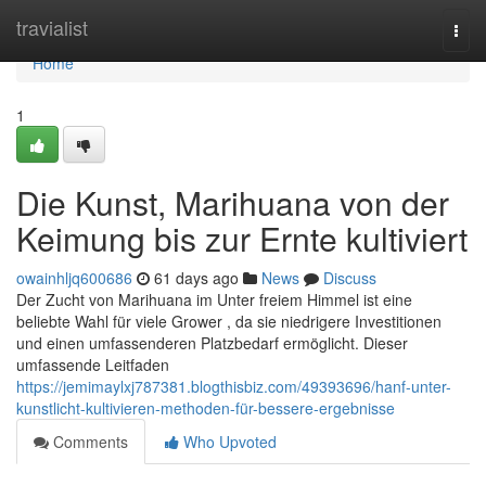
Home
travialist
Togg
navi
Home
1
Die Kunst, Marihuana von der
Keimung bis zur Ernte kultiviert
owainhljq600686
61 days ago
News
Discuss
Der Zucht von Marihuana im Unter freiem Himmel ist eine
beliebte Wahl für viele Grower , da sie niedrigere Investitionen
und einen umfassenderen Platzbedarf ermöglicht. Dieser
umfassende Leitfaden
https://jemimaylxj787381.blogthisbiz.com/49393696/hanf-unter-
kunstlicht-kultivieren-methoden-für-bessere-ergebnisse
Comments
Who Upvoted