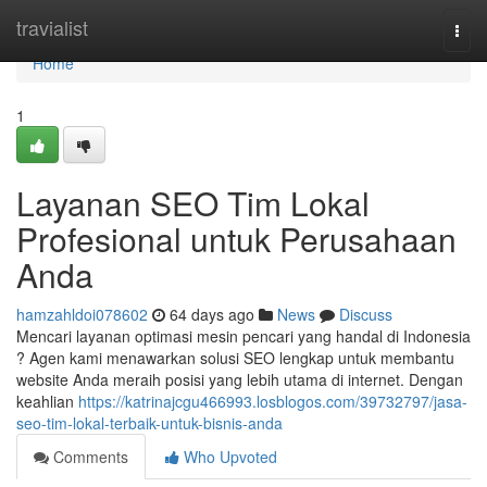
Home
travialist
Togg
navi
Home
1
Layanan SEO Tim Lokal
Profesional untuk Perusahaan
Anda
hamzahldoi078602
64 days ago
News
Discuss
Mencari layanan optimasi mesin pencari yang handal di Indonesia
? Agen kami menawarkan solusi SEO lengkap untuk membantu
website Anda meraih posisi yang lebih utama di internet. Dengan
keahlian
https://katrinajcgu466993.losblogos.com/39732797/jasa-
seo-tim-lokal-terbaik-untuk-bisnis-anda
Comments
Who Upvoted