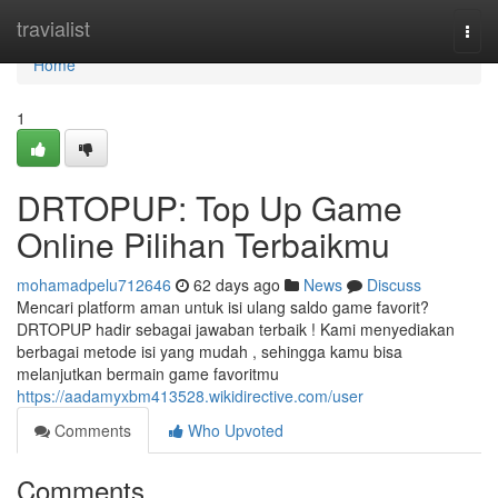
Home
travialist
Togg
navi
Home
1
DRTOPUP: Top Up Game
Online Pilihan Terbaikmu
mohamadpelu712646
62 days ago
News
Discuss
Mencari platform aman untuk isi ulang saldo game favorit?
DRTOPUP hadir sebagai jawaban terbaik ! Kami menyediakan
berbagai metode isi yang mudah , sehingga kamu bisa
melanjutkan bermain game favoritmu
https://aadamyxbm413528.wikidirective.com/user
Comments
Who Upvoted
Comments