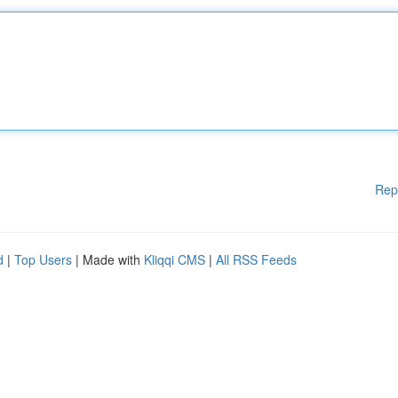
Rep
d
|
Top Users
| Made with
Kliqqi CMS
|
All RSS Feeds