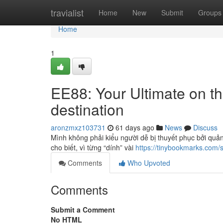
Home
travialist
Home
New
Submit
Groups
Home
1
EE88: Your Ultimate on th
destination
aronzmxz103731
61 days ago
News
Discuss
Mình không phải kiểu người dễ bị thuyết phục bởi quản
cho biết, vì từng “dính” vài
https://tinybookmarks.com/
Comments
Who Upvoted
Comments
Submit a Comment
No HTML