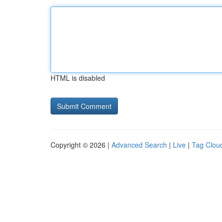
HTML is disabled
Copyright © 2026 |
Advanced Search
|
Live
|
Tag Clou