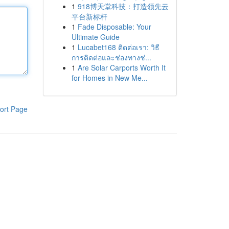
1
918博天堂科技：打造领先云
平台新标杆
1
Fade Disposable: Your
Ultimate Guide
1
Lucabet168 ติดต่อเรา: วิธี
การติดต่อและช่องทางช่...
1
Are Solar Carports Worth It
for Homes in New Me...
ort Page