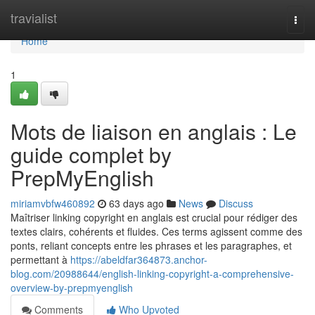
Home
travialist
Togg
navi
Home
1
Mots de liaison en anglais : Le
guide complet by
PrepMyEnglish
miriamvbfw460892
63 days ago
News
Discuss
Maîtriser linking copyright en anglais est crucial pour rédiger des
textes clairs, cohérents et fluides. Ces terms agissent comme des
ponts, reliant concepts entre les phrases et les paragraphes, et
permettant à
https://abeldfar364873.anchor-
blog.com/20988644/english-linking-copyright-a-comprehensive-
overview-by-prepmyenglish
Comments
Who Upvoted