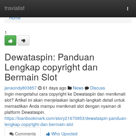
Home
travialist
Togg
navi
Home
1
Dewataspin: Panduan
Lengkap copyright dan
Bermain Slot
janaondy803857
61 days ago
News
Discuss
Ingin mengetahui cara copyright ke Dewataspin dan menikmati
slot? Artikel ini akan menjelaskan langkah-langkah detail untuk
memastikan Anda mampu menikmati slot dengan nyaman di
platform Dewataspin.
https://loanbookmark.com/story21670953/dewataspin-panduan-
lengkap-copyright-dan-bermain-slot
Comments
Who Upvoted