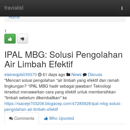
Home
travialist
Togg
navi
Home
1
IPAL MBG: Solusi Pengolahan
Air Limbah Efektif
elaineqpls039370
61 days ago
News
Discuss
"Mencari solusi pengolahan "air limbah yang efektif dan ramah
lingkungan? "IPAL MBG hadir sebagai jawaban! Teknologi
tersebut menawarkan cara yang efektif untuk membersihkan
"limbah sebelum dikembalikan" ke
https://rsaceje703208.blogacep.com/47285828/ipal-mbg-solusi-
pengolahan-air-limbah-efektif
Comments
Who Upvoted