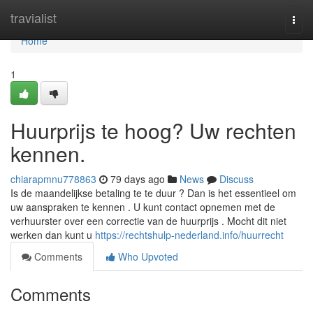
Home
travialist
Togg
navi
Home
1
Huurprijs te hoog? Uw rechten
kennen.
chiarapmnu778863
79 days ago
News
Discuss
Is de maandelijkse betaling te te duur ? Dan is het essentieel om
uw aanspraken te kennen . U kunt contact opnemen met de
verhuurster over een correctie van de huurprijs . Mocht dit niet
werken dan kunt u
https://rechtshulp-nederland.info/huurrecht
Comments
Who Upvoted
Comments